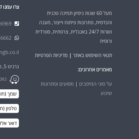
צרו עמנו 
מעל 60 שנות ניסיון תמיכה טכנית
והנדסית, פתרונות פיתוח וייצור, מענה
-6969
ושרות 24/7 באנגלית, צרפתית, ספרדית
26662
ורוסית
gb.co.il
תנאי השימוש באתר
|
מדיניות הפרטיות
גרניט 5, כוכב יאיר צור יגאל, 4486200
מאמרים אחרונים:
נווט
על סוגי המיסבים
|
מסועים ופתרונות
שינוע
Email