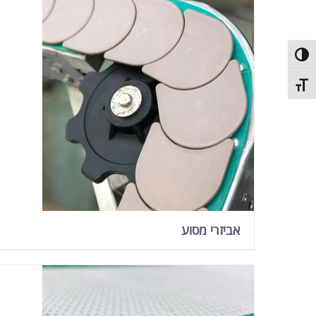
פעל/כבה ניגודיות גבוהה
תג גודל גופן
אביזרי מסוע