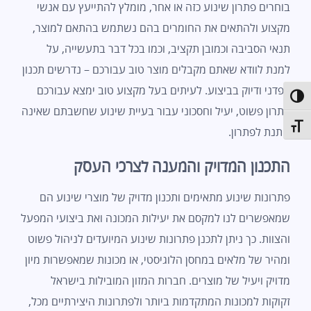
בוחרים פתרון שינוע כזה או אחר, מומלץ להתייעץ עם אנשי
מקצוע ולהתאים את החומרים בהם נשתמש בהתאם למוצר,
תנאי הסביבה וכמובן תקציב, וכמו בכל דבר בתעשייה, על
למנת לוודא שאתם מקבלים מוצר טוב עבורכם – נדרשים תכנון
קפדני ודיוק בביצוע. לעיתים בעל מקצוע טוב ימצא עבורכם
פעל/כבה ניגודיות גבוהה
פתרון פשוט, יעיל וחסכוני עבור בעיית שינוע שחשבתם שאינה
תג גודל גופן
ניתנת לפתרון.
התכנון המדויק והמענה לצרכי העסק
פתרונות שינוע מתאימים ותכנון מדויק של מוצרי שינוע הם
שמאפשרים לנו למקסם את יעילות המכונה ואת ביצועי המפעל
והצוות. כך ניתן לתכנן פתרונות שינוע המיועדים לניהול פשוט
ומהיר של מלאים במחסן הלוגיסטי, או מכונות שמאפשרות מיון
מדויק ויעיל של מוצרים. חברות המזון המובילות בישראל
זקוקות למכונות המתקדמות ביותר ולפתרונות היצירתיים מכל,