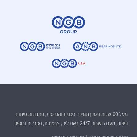
מעל 60 שנות ניסיון תמיכה טכנית והנדסית, פתרונות פיתוח
וייצור, מענה ושרות 24/7 באנגלית, צרפתית, ספרדית ורוסית